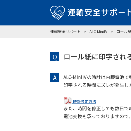
運輸安全サポート
ALC-MiniⅣ
ロール
ロール紙に印字され
Q
A
ALC-MiniⅣの時計は内臓
印字される時間にズレが発生した
時計設定方法
また、時間を修正しても数日で
電池交換も承っておりますので