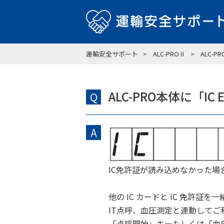
運輸安全サポート
ALC-PROⅡ
ALC-
ALC-PRO本体に「I
Q
A
IC免許証が読み込めなかった場
他の IC カードと IC 免許証
IT点呼、血圧測定と連動してご
「点呼開始」キーもしくは「血圧