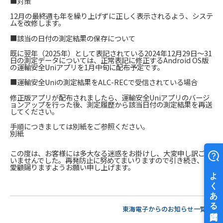
■対策
12月の最終週も年を繰り上げずに正しく表示されるよう、システ
ムを改修します。
■該当の日付の測定結果の保存について
既に翌年（2025年）として表記されている2024年12月29日～31
日の測定データについては、正常表記に修正するAndroid OS版
の運輸安全Uniアプリを1月中旬に配布予定です。
■運輸安全Uniの測定結果をALC-RECで受信されている場合
修正版アプリが配布されましたら、運輸安全Uniアプリのバージ
ョンアップを行った後、測定履歴から該当日付の測定結果を再送
してください。
手順につきましては別紙をご参照ください。
別紙
この度は、お客様には多大なる迷惑をお掛けし、大変申し訳ござ
いませんでした。再発防止に努めてまいりますので引き続き、ご
愛顧賜りますようお願い申し上げます。
東海電子からのお知らせ一覧へ