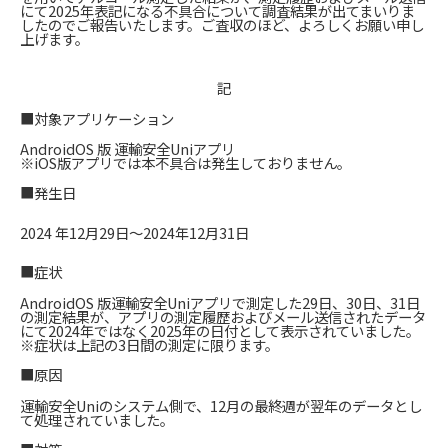
にて2025年表記になる不具合について調査結果が出てまいりま
したのでご報告いたします。ご査収のほど、よろしくお願い申し
上げます。
記
■対象アプリケーション
AndroidOS 版 運輸安全Uniアプリ
※iOS版アプリでは本不具合は発生しておりません。
■発生日
2024 年12月29日～2024年12月31日
■症状
AndroidOS 版運輸安全Uniアプリで測定した29日、30日、31日
の測定結果が、アプリの測定履歴およびメール送信されたデータ
にて2024年ではなく2025年の日付として表示されていました。
※症状は上記の3日間の測定に限ります。
■原因
運輸安全Uniのシステム側で、12月の最終週が翌年のデータとし
て処理されていました。