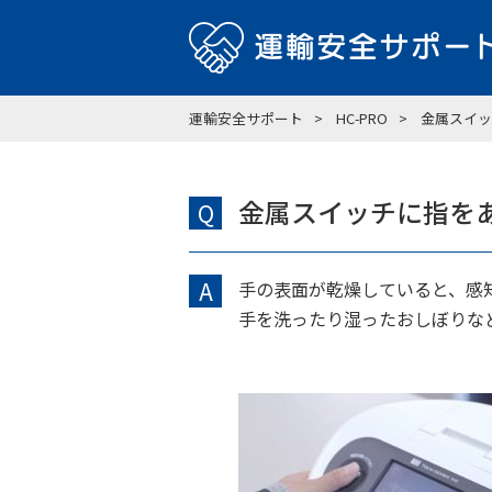
運輸安全サポート
HC-PRO
金属スイッ
金属スイッチに指を
Q
A
手の表面が乾燥していると、感
手を洗ったり湿ったおしぼりな