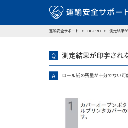
運輸安全サポート
HC-PRO
測定結果が
測定結果が印字され
Q
A
ロール紙の残量が十分でない可