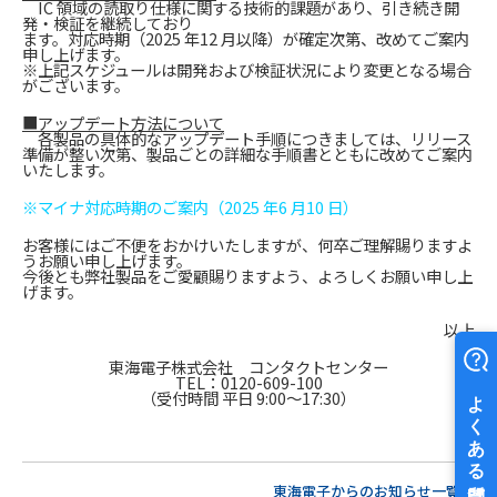
IC 領域の読取り仕様に関する技術的課題があり、引き続き開
発・検証を継続しており
ます。対応時期（2025 年12 月以降）が確定次第、改めてご案内
申し上げます。
※上記スケジュールは開発および検証状況により変更となる場合
がございます。
■アップデート方法について
各製品の具体的なアップデート手順につきましては、リリース
準備が整い次第、製品ごとの詳細な手順書とともに改めてご案内
いたします。
※マイナ対応時期のご案内（2025 年6 月10 日）
お客様にはご不便をおかけいたしますが、何卒ご理解賜りますよ
うお願い申し上げます。
今後とも弊社製品をご愛顧賜りますよう、よろしくお願い申し上
げます。
以上
東海電子株式会社 コンタクトセンター
TEL：0120-609-100
（受付時間 平日 9:00～17:30）
東海電子からのお知らせ一覧へ