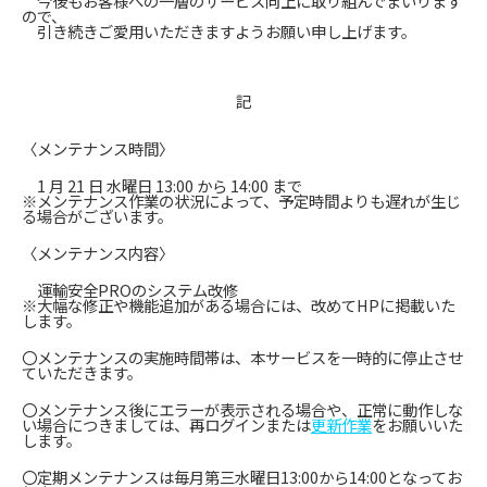
今後もお客様への一層のサービス向上に取り組んでまいります
ので、
引き続きご愛用いただきますようお願い申し上げます。
記
〈メンテナンス時間〉
1 月 21 日 水曜日 13:00 から 14:00 まで
※メンテナンス作業の状況によって、予定時間よりも遅れが生じ
る場合がございます。
〈メンテナンス内容〉
運輸安全PROのシステム改修
※大幅な修正や機能追加がある場合には、改めてHPに掲載いた
します。
〇メンテナンスの実施時間帯は、本サービスを一時的に停止させ
ていただきます。
〇メンテナンス後にエラーが表示される場合や、正常に動作しな
い場合につきましては、再ログインまたは
更新作業
をお願いいた
します。
〇定期メンテナンスは毎月第三水曜日13:00から14:00となってお