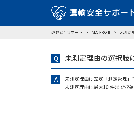
運輸安全サポート
ALC-PROⅡ
未測定
未測定理由の選択肢
Q
A
未測定理由は設定「測定管理」
未測定理由は最大10 件まで登