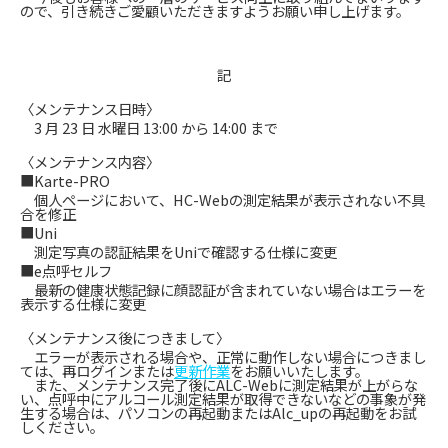
ので、引き続きご愛顧いただきますようお願い申し上げます。
記
〈メンテナンス日時〉
3 月 23 日 水曜日 13:00 から 14:00 まで
〈メンテナンス内容〉
■Karte-PRO
個人ページにおいて、HC-Webの測定結果が表示されない不具
合を修正
■Uni
測定写真の認証結果をUniで確認する仕様に変更
■e点呼セルフ
最新の健康状態記録に顔認証が含まれていない場合はエラーを
表示する仕様に変更
〈メンテナンス後につきまして〉
エラーが表示される場合や、正常に動作しない場合につきまし
ては、再ログインまたは
更新作業
をお願いいたします。
また、メンテナンス完了後にALC-Webに測定結果が上がらな
い、点呼中にアルコール測定結果が取得できないなどの事象が発
生する場合は、パソコンの再起動またはAlc_upの再起動をお試
しください。