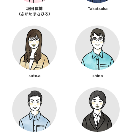
坂田 匡博
Takatsuka
（さかた まさひろ）
sato.a
shino