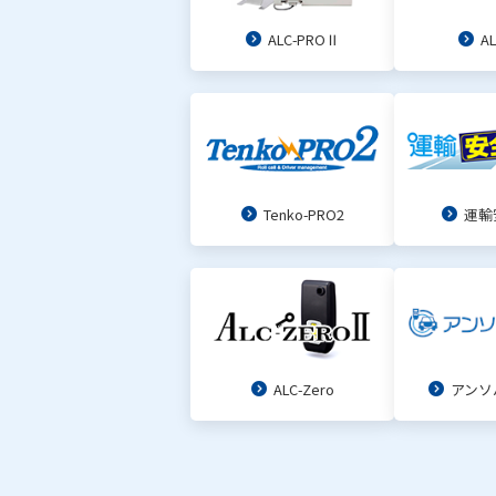
ALC-PROⅡ
AL
Tenko-PRO2
運輸
ALC-Zero
アンソ