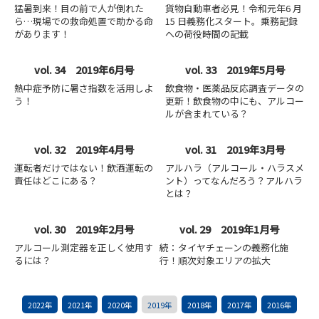
猛暑到来！目の前で人が倒れた
貨物自動車者必見！令和元年6 月
ら…現場での救命処置で助かる命
15 日義務化スタート。乗務記録
があります！
への荷役時間の記載
vol. 34 2019年6月号
vol. 33 2019年5月号
熱中症予防に暑さ指数を活用しよ
飲食物・医薬品反応調査データの
う！
更新！飲食物の中にも、アルコー
ルが含まれている？
vol. 32 2019年4月号
vol. 31 2019年3月号
運転者だけではない！飲酒運転の
アルハラ（アルコール・ハラスメ
責任はどこにある？
ント）ってなんだろう？アルハラ
とは？
vol. 30 2019年2月号
vol. 29 2019年1月号
アルコール測定器を正しく使用す
続：タイヤチェーンの義務化施
るには？
行！順次対象エリアの拡大
2022年
2021年
2020年
2019年
2018年
2017年
2016年